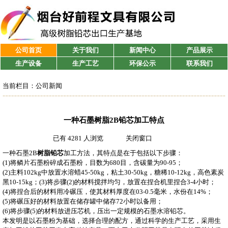
公司首页
关于我们
新闻中心
产品展示
生产设备
生产工艺
环保公示
联系我们
当前栏目：
公司新闻
一种石墨树脂2B铅芯加工特点
已有 4281 人浏览
关闭窗口
一种石墨2B
树脂铅芯
加工方法，其特点是在于包括以下步骤：
(1)将鳞片石墨粉碎成石墨粉，目数为680目，含碳量为90-95；
(2)主料102kg中放置水溶蜡45-50kg，粘土30-50kg，糖稀10-12kg，高色素炭
黑10-15kg；(3)将步骤(2)的材料搅拌均匀，放置在捏合机里捏合3-4小时；
(4)将捏合后的材料用冷碾压，使其材料厚度在03-0.5毫米，水份在14%；
(5)将碾压好的材料放置在储存罐中储存72小时以备用；
(6)将步骤(5)的材料放进压芯机，压出一定规模的石墨水溶铅芯。
本发明是以石墨粉为基础，选择合理的配方，通过科学的生产工艺，采用生